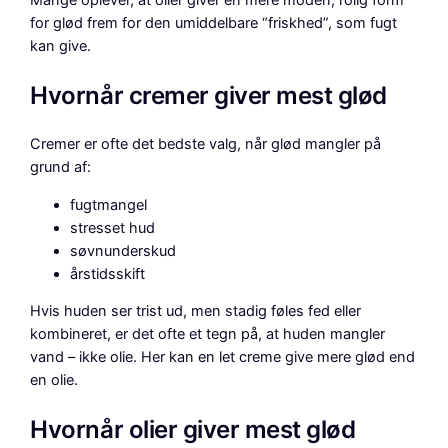
Mange oplever, at olier giver en mere moden, rolig form
for glød frem for den umiddelbare “friskhed”, som fugt
kan give.
Hvornår cremer giver mest glød
Cremer er ofte det bedste valg, når glød mangler på
grund af:
fugtmangel
stresset hud
søvnunderskud
årstidsskift
Hvis huden ser trist ud, men stadig føles fed eller
kombineret, er det ofte et tegn på, at huden mangler
vand – ikke olie. Her kan en let creme give mere glød end
en olie.
Hvornår olier giver mest glød