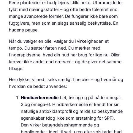
Rene planteolier er hudplejens stille helte. Uforarbejdede,
fyldt med næringsstoffer – og ofte bedre tolereret end
mange avancerede formler. De fungerer ikke bare som
fugtgivere, men som en slags sanselig beskyttelse. En
hudens pause.
Når du vælger en olie, vælger du i virkeligheden et
tempo. Du sætter farten ned. Du mærker med
fingerspidserne, hvad din hud har brug for lige nu. Olier
kræver ikke andet end nærvær – og de giver det samme
tilbage.
Her dykker vi ned i seks særligt fine olier – og hvornår og
hvordan de bedst anvendes:
Hindbærkerneolie
Let, tør og rig på både omega-
3 og omega-6. Hindbærkerneolie er kendt for sin
naturlige antioxidantprofil og milde solbeskyttende
egenskaber (dog ikke som erstatning for SPF).
Den virker betændelseshæmmende og
beroligende – ideel til sart, uren eller solskadet hud.