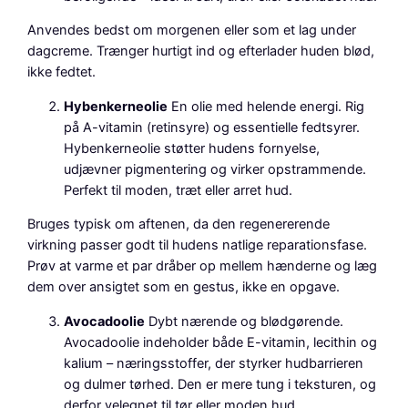
Anvendes bedst om morgenen eller som et lag under
dagcreme. Trænger hurtigt ind og efterlader huden blød,
ikke fedtet.
Hybenkerneolie
En olie med helende energi. Rig
på A-vitamin (retinsyre) og essentielle fedtsyrer.
Hybenkerneolie støtter hudens fornyelse,
udjævner pigmentering og virker opstrammende.
Perfekt til moden, træt eller arret hud.
Bruges typisk om aftenen, da den regenererende
virkning passer godt til hudens natlige reparationsfase.
Prøv at varme et par dråber op mellem hænderne og læg
dem over ansigtet som en gestus, ikke en opgave.
Avocadoolie
Dybt nærende og blødgørende.
Avocadoolie indeholder både E-vitamin, lecithin og
kalium – næringsstoffer, der styrker hudbarrieren
og dulmer tørhed. Den er mere tung i teksturen, og
derfor velegnet til tør eller moden hud.